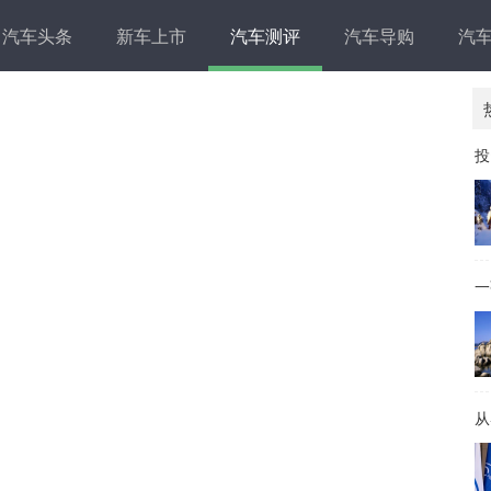
汽车头条
新车上市
汽车测评
汽车导购
汽