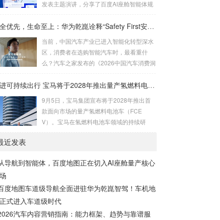
发表主题演讲，分享了百度AI座舱智能体规
模化量产的落地实践，以及下一代自进化智
能体的发展方向。他指出，汽车智能化的竞
安全优先，生命至上：华为乾崑诠释“Safety First安全优先”价值观
争核心，上半场拼认知，下半场拼体验。过
当前，中国汽车产业已进入智能化转型深水
去两年，大模型上车已经成为行业共识，几
区，消费者在选购智能汽车时，最看重什
乎每家车企都在布局智能体，行业关注的重
么？汽车之家发布的《2026中国汽车消费洞
点也正从"有没有大模型"转向"如何让体验更
察》报告给出了明确答案：在新能源用户购
优秀"。当前不少方案存在短板，例如操作指
车考虑因素TOP10中，安全性以50.6%的占
推进可持续出行 宝马将于2028年推出量产氢燃料电池车
令复杂难记，车型量产后功能更新放缓，难
比高居榜首，而智能化则以31%的占比位列
9月5日，宝马集团宣布将于2028年推出首
以持续...
第四。数据背后揭示了一个朴素真理：安全
款面向市场的量产氢燃料电池车（FCE
是汽车产业发展的生命线，也是消费者最核
V）。宝马在氢燃料电池车领域的持续研
心的关切。而在智能化时代，安全已不再是
发，将让未来氢能出行的愿景逐步变成现
传统的乘员保护那么简单。智能化技术，正
最近发表
实；同时，华晨宝马也已经在物流领域，积
在成为守护安全的全新变量。在近日举行的
极探索氢能源的应用场景。 “宝马是全球
智能电动汽车发展高层论坛（2026）上华为
从导航到智能体，百度地图正在切入AI座舱量产核心
第一家推出首款量产燃料电池车的高端汽车
公司高级...
场
制造商，这将代表着汽车产业的一个重要里
程碑。”宝马集团董事长齐普策先生表
百度地图车道级导航全面进驻华为乾崑智驾！车机地
示：“我们已经预见到未来市场上对于燃料电
正式进入车道级时代
池车的需求将会迎来大幅增长。” 因此，
2026汽车内容营销指南：能力框架、趋势与靠谱服
宝马在这个关键时间节点主动布局未来。在