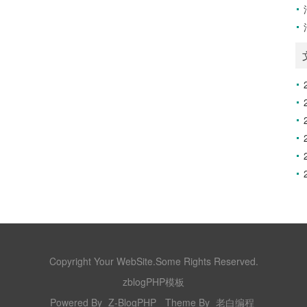
Copyright Your WebSite.Some Rights Reserved.
zblogPHP模板
Powered By
Z-BlogPHP
Theme By
老白编程